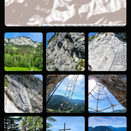
Leaflet
|
Tiles © Esri, Map data © OpenStreetMap, SRTM | Map style: OpenTopoMap