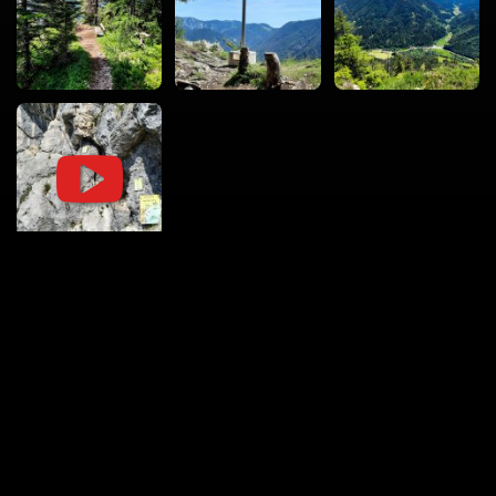
vacval.com
Turistika
Mestá a miesta
Roadtripy
360°
© 2004 – 2026 Jozef Vacval
Všetky fotky sú moje. Prosím, nepoužívajte ich bez opýtania — môj
foťák má tiež city.