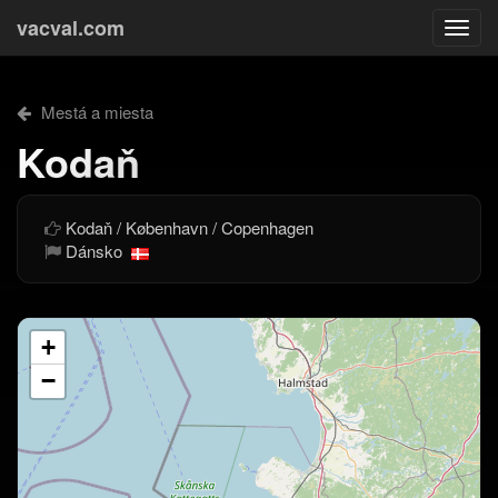
vacval.com
Togg
navi
Mestá a miesta
Kodaň
Kodaň / København / Copenhagen
Dánsko
+
−