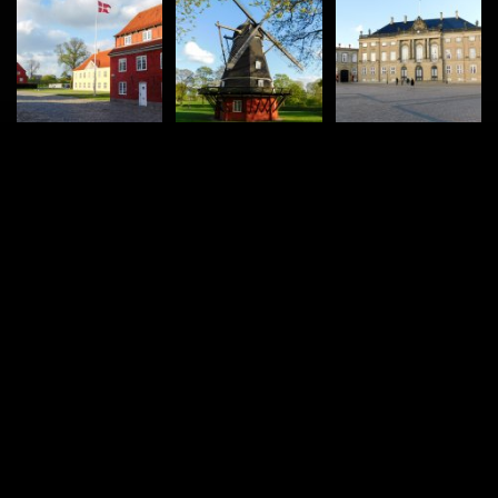
vacval.com
Turistika
Mestá a miesta
Roadtripy
360°
© 2004 – 2026 Jozef Vacval