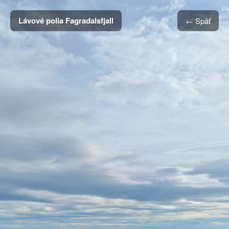
Lávové polia Fagradalsfjall
← Späť